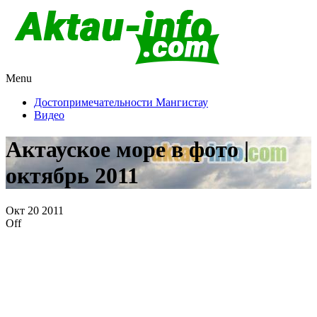
Menu
Актау и Мангистау
Про город Актау и Мангистаускую область, западный
Казахстан
Достопримечательности Мангистау
Видео
Актауское море в фото |
октябрь 2011
Окт
20
2011
Off