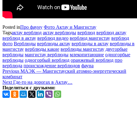
Posted in
Про фауну
Фото Актау и Мангистау
Tags
актау верблюд
актау верблюды
верблюд
верблюд актау
верблюд в актау
верблюд видео
верблюд мангистау
верблюд
фото
Верблюды
верблюды актау
верблюды в актау
верблюды в
мангистау
верблюды какие
верблюды мангистау
двугорбые
верблюды
мангистау верблюды
млекопитающие
одногорбые
верблюды
одногорбый верблюд
оранжевый верблюд
про
верблюда
происхождение верблюдов
фауна
Навигация
Previous
Previous
МАЭК — Мангистауский атомно-энергетический
Post
комбинат
по
Next
Next
Где-то на дорогах в Актау…
записям
Post
Поделиться с друзьями: