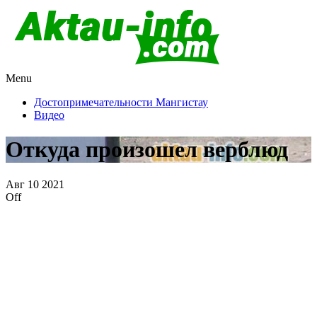
Menu
Актау и Мангистау
Про город Актау и Мангистаускую область, западный
Казахстан
Достопримечательности Мангистау
Видео
Откуда произошел верблюд
Авг
10
2021
Off