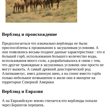
Верблюд и происхождение
Предпологаеться что изначально верблюды не были
приспособлены к проживанию к засушливым условиям. А
они появлялись весьма позднее данные характеристики : это и
большой горб, использования большого количество воды,
использования много соли, а разрабатывалось в связи с тем,
что другие травоядные в засушливых условиях они просто не
могут выжить. А самый древний доисторический род
Альтикамелус, имел длинную шею, а на спине вместо горба
только небольшое возвышение и жили они в миоцене на
территории Северной Америки
Верблюд и Евразия
А на Евразийскую землю считается.что верблюды попали
через Берингов перешеек.