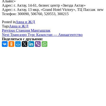
Альянс»
Адрес: г. Актау, 14-61, бизнес центр «Звезда Актау»
Адрес: г. Актау, 13 мкр, «Grand Ноtel Victory», ТЦ Пассаж new
Телефон: 300090, 506760, 520553, 300215
Posted in
Авиа и Ж/Д
Tags
Авиа и Ж/Д
Навигация
Previous
Previous
Станция Мангышлак
Post
Next
Next
Трансаэро Турс Казахстан — Авиаагентство
по
Post
Поделиться с друзьями:
записям