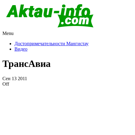
Menu
Актау и Мангистау
Про город Актау и Мангистаускую область, западный
Казахстан
Достопримечательности Мангистау
Видео
ТрансАвиа
Сен
13
2011
Off