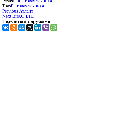
Posted in
Бытовая техника
Tags
Бытовая техника
Навигация
Previous
Previous
Атлант
Post
Next
Next
ВиКО LTD
по
Post
Поделиться с друзьями:
записям