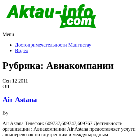
Menu
Актау и Мангистау
Про город Актау и Мангистаускую область, западный
Казахстан
Достопримечательности Мангистау
Видео
Рубрика:
Авиакомпании
Сен
12
2011
Off
Air Astana
By
Air Astana Телефон: 609737,609747,609767 Деятельность
организации : Авиакомпании Air Astana предоставляет услуги
авиаперевозок по внутренним и международным