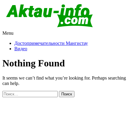
Menu
Актау и Мангистау
Про город Актау и Мангистаускую область, западный
Казахстан
Достопримечательности Мангистау
Видео
Nothing Found
It seems we can’t find what you’re looking for. Perhaps searching
can help.
Найти: