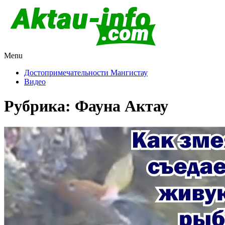
Menu
Актау и Мангистау
Про город Актау и Мангистаускую область, западный
Казахстан
Достопримечательности Мангистау
Видео
Рубрика:
Фауна Актау