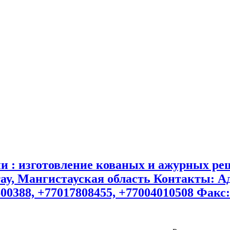
н
ии : изготовление кованых и ажурных ре
тау, Мангистауская область
Контакты: Адр
600388, +77017808455, +77004010508 Факс: