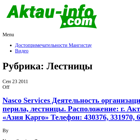
Menu
Актау и Мангистау
Про город Актау и Мангистаускую область, западный Казахста
Достопримечательности Мангистау
Видео
Рубрика:
Лестницы
Сен
23
2011
Off
Nasco Services Деятельность организац
перила, лестницы. Расположение: г. Ак
«Азия Карго» Телефон: 430376, 331970, 
By