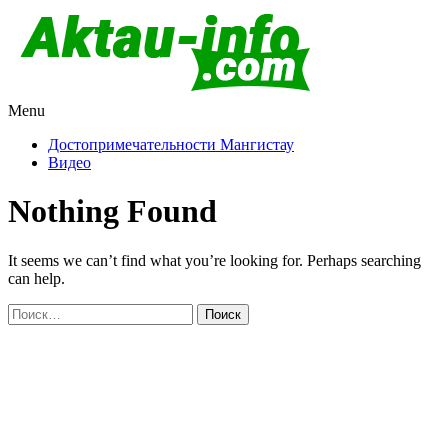
Menu
Актау и Мангистау
Про город Актау и Мангистаускую область, западный
Казахстан
Достопримечательности Мангистау
Видео
Nothing Found
It seems we can’t find what you’re looking for. Perhaps searching
can help.
Найти: