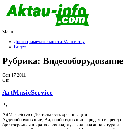
Menu
Актау и Мангистау
Про город Актау и Мангистаускую область, западный
Казахстан
Достопримечательности Мангистау
Видео
Рубрика:
Видеооборудование
Сен
17
2011
Off
ArtMusicService
By
ArtMusicService Деятельность организации:
Аудиооборудование, Видеооборудование Продажа и аренда
(долгосрочная и краткосрочная) музыкальная аппаратура и