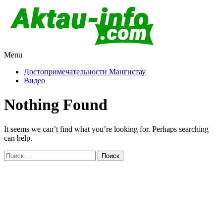
Menu
Актау и Мангистау
Про город Актау и Мангистаускую область, западный
Казахстан
Достопримечательности Мангистау
Видео
Nothing Found
It seems we can’t find what you’re looking for. Perhaps searching
can help.
Найти: