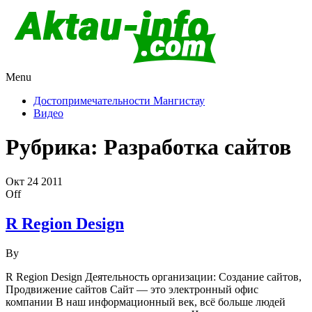
Menu
Актау и Мангистау
Про город Актау и Мангистаускую область, западный
Казахстан
Достопримечательности Мангистау
Видео
Рубрика:
Разработка сайтов
Окт
24
2011
Off
R Region Design
By
R Region Design Деятельность организации: Создание сайтов,
Продвижение сайтов Сайт — это электронный офис
компании В наш информационный век, всё больше людей