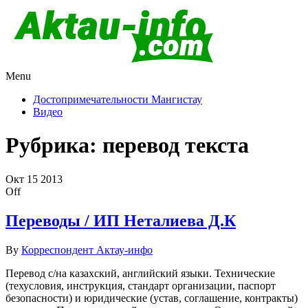
Menu
Актау и Мангистау
Про город Актау и Мангистаускую область, западный
Казахстан
Достопримечательности Мангистау
Видео
Рубрика:
перевод текста
Окт
15
2013
Off
Переводы / ИП Неталиева Д.К
By
Корреспондент Актау-инфо
Перевод с/на казахский, английский языки. Технические
(техусловия, инструкция, стандарт организации, паспорт
безопасности) и юридические (устав, соглашение, контракты)