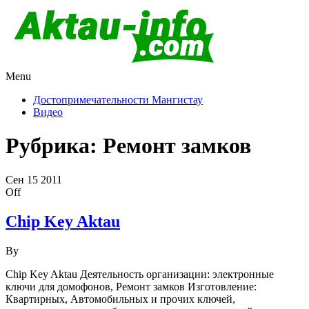
Menu
Актау и Мангистау
Про город Актау и Мангистаускую область, западный
Казахстан
Достопримечательности Мангистау
Видео
Рубрика:
Ремонт замков
Сен
15
2011
Off
Chip Key Aktau
By
Chip Key Aktau Деятельность организации: электронные
ключи для домофонов, Ремонт замков Изготовление:
Квартирных, Автомобильных и прочих ключей,