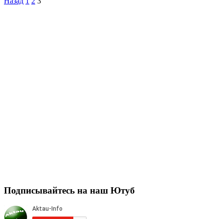
Пагинация
Назад
1
2
3
записей
Подписывайтесь на наш Ютуб