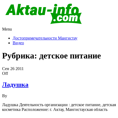
Menu
Актау и Мангистау
Про город Актау и Мангистаускую область, западный
Казахстан
Достопримечательности Мангистау
Видео
Рубрика:
детское питание
Сен
26
2011
Off
Ладушка
By
Ладушка Деятельность организации : детское питание, детская
косметика Расположение: г. Актау, Мангистауская область