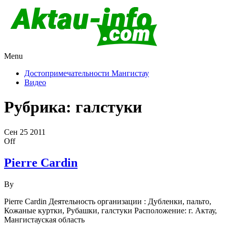
Menu
Актау и Мангистау
Про город Актау и Мангистаускую область, западный
Казахстан
Достопримечательности Мангистау
Видео
Рубрика:
галстуки
Сен
25
2011
Off
Pierre Cardin
By
Pierre Cardin Деятельность организации : Дубленки, пальто,
Кожаные куртки, Рубашки, галстуки Расположение: г. Актау,
Мангистауская область