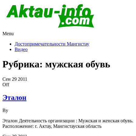
Menu
Актау и Мангистау
Про город Актау и Мангистаускую область, западный
Казахстан
Достопримечательности Мангистау
Видео
Рубрика:
мужская обувь
Сен
29
2011
Off
Эталон
By
Эталон Деятельность организации : Мужская и женская обувь.
Расположение: г. Актау, Мангистауская область