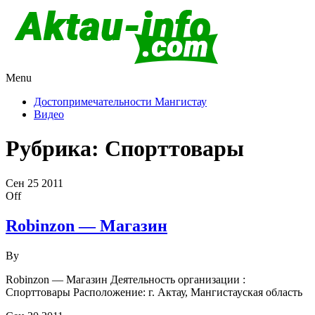
Menu
Актау и Мангистау
Про город Актау и Мангистаускую область, западный
Казахстан
Достопримечательности Мангистау
Видео
Рубрика:
Спорттовары
Сен
25
2011
Off
Robinzon — Магазин
By
Robinzon — Магазин Деятельность организации :
Спорттовары Расположение: г. Актау, Мангистауская область