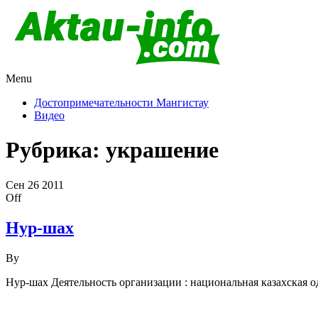
Menu
Актау и Мангистау
Про город Актау и Мангистаускую область, западный Казахста
Достопримечательности Мангистау
Видео
Рубрика:
украшение
Сен
26
2011
Off
Нур-шах
By
Нур-шах Деятельность организации : национальная казахская о