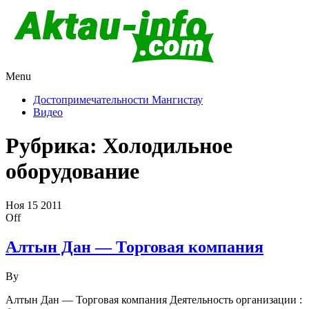
Menu
Актау и Мангистау
Про город Актау и Мангистаускую область, западный
Казахстан
Достопримечательности Мангистау
Видео
Рубрика:
Холодильное
оборудование
Ноя
15
2011
Off
Алтын Дан — Торговая компания
By
Алтын Дан — Торговая компания Деятельность организации :