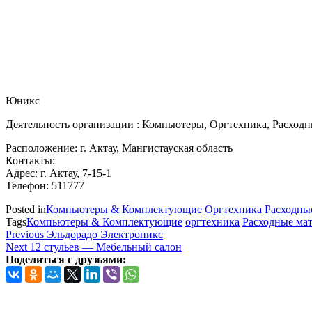
Юникс
Деятельность организации : Компьютеры, Оргтехника, Расходн
Расположение: г. Актау, Мангистауская область
Контакты:
Адрес: г. Актау, 7-15-1
Телефон: 511777
Posted in
Компьютеры & Комплектующие
Оргтехника
Расходны
Tags
Компьютеры & Комплектующие
оргтехника
Расходные ма
Навигация
Previous
Previous
Эльдорадо Электроникс
Post
Next
Next
12 стульев — Мебельный салон
по
Post
Поделиться с друзьями:
записям