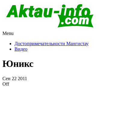
Menu
Актау и Мангистау
Про город Актау и Мангистаускую область, западный Казахста
Достопримечательности Мангистау
Видео
Юникс
Сен
22
2011
Off