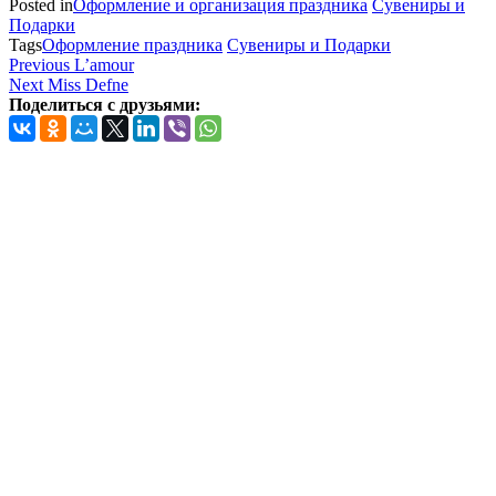
Posted in
Оформление и организация праздника
Сувениры и
Подарки
Tags
Оформление праздника
Сувениры и Подарки
Навигация
Previous
Previous
L’amour
Post
Next
Next
Miss Defne
по
Post
Поделиться с друзьями:
записям