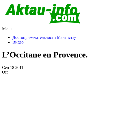
Menu
Актау и Мангистау
Про город Актау и Мангистаускую область, западный
Казахстан
Достопримечательности Мангистау
Видео
L’Occitane en Provence.
Сен
18
2011
Off