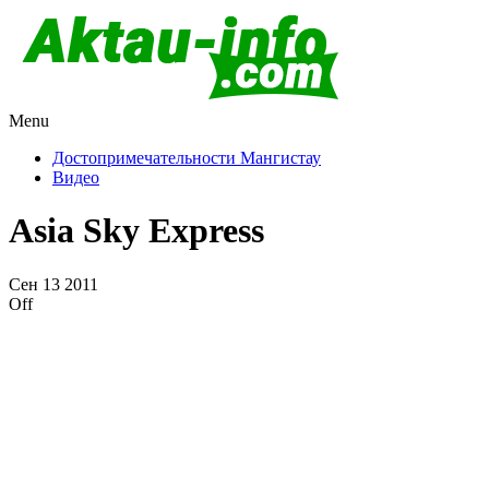
Menu
Актау и Мангистау
Про город Актау и Мангистаускую область, западный
Казахстан
Достопримечательности Мангистау
Видео
Asia Sky Express
Сен
13
2011
Off