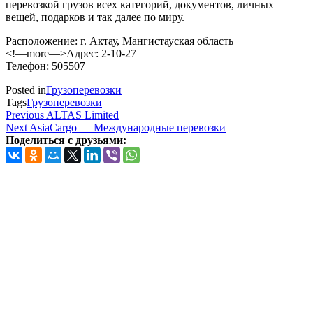
перевозкой грузов всех категорий, документов, личных
вещей, подарков и так далее по миру.
Расположение: г. Актау, Мангистауская область
<!—more—>Адрес: 2-10-27
Телефон: 505507
Posted in
Грузоперевозки
Tags
Грузоперевозки
Навигация
Previous
Previous
ALTAS Limited
Post
Next
Next
AsiaCargo — Международные перевозки
по
Post
Поделиться с друзьями:
записям