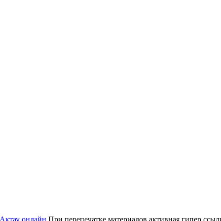
 Актау онлайн
При перепечатке материалов активная гипер ссылка