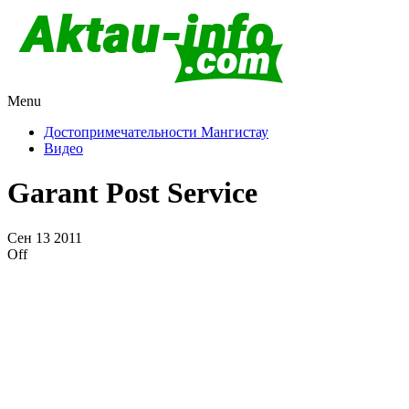
Menu
Актау и Мангистау
Про город Актау и Мангистаускую область, западный Казахста
Достопримечательности Мангистау
Видео
Garant Post Service
Сен
13
2011
Off