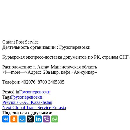
Garant Post Service
Деятельность организации : Грузоперевозки
Курьерская экспресс-доставка документов по РК, странам СНГ 
Расположение: г. Актау, Мангистауская область
<!—more—>Адрес: 28a мкр, кафе «Ак-сункар»
Телефон: 402076, 8700 3465305
Posted in
Грузоперевозки
Tags
Грузоперевозки
Навигация
Previous
Previous
GAC Kazakhstan
Post
Next
Next
Global Trans Service Eurasia
по
Post
Поделиться с друзьями:
записям