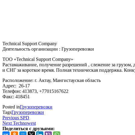
Technical Support Company
Деятельность организации : Грузоперевозки
ТОО «Technical Support Company»
Растамаживание, получение разрешений , слежение за грузом, 
и СНГ за короткое время. Полная техническая поддержка. Конк
Расположение: г. Актау, Мангистауская область
Адрес: 26-17
Телефон: 413873, +77015167622
Факс: 418451
Posted in
Грузоперевозки
Tags
Грузоперевозки
Навигация
Previous
Previous
SPD
Post
Next
Next
Technowest
по
Post
Поделиться с друзьями:
записям