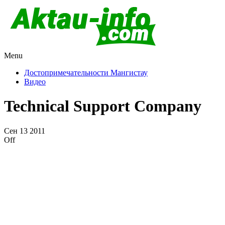
Menu
Актау и Мангистау
Про город Актау и Мангистаускую область, западный Казахста
Достопримечательности Мангистау
Видео
Technical Support Company
Сен
13
2011
Off