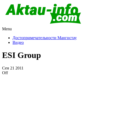
Menu
Актау и Мангистау
Про город Актау и Мангистаускую область, западный Казахста
Достопримечательности Мангистау
Видео
ESI Group
Сен
21
2011
Off