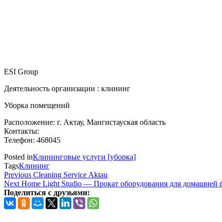
ESI Group
Деятельность организации : клининг
Уборка помещений
Расположение: г. Актау, Мангистауская область
Контакты:
Телефон: 468045
Posted in
Клининговые услуги [уборка]
Tags
Клининг
Навигация
Previous
Previous
Cleaning Service Aktau
Post
Next
Next
Home Light Studio — Прокат оборудования для домашней 
по
Post
Поделиться с друзьями:
записям