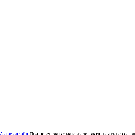
 Актау онлайн
При перепечатке материалов активная гипер ссылка