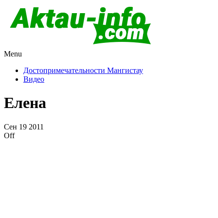
Menu
Актау и Мангистау
Про город Актау и Мангистаускую область, западный Казахста
Достопримечательности Мангистау
Видео
Елена
Сен
19
2011
Off