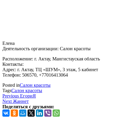
Елена
Деятельность организации: Салон красоты
Расположение: г. Актау, Мангистауская область
Контакты:
Адрес: г. Актау, ТЦ «ШУМ», 3 этаж, 5 кабинет
Телефон: 506570, +77016413064
Posted in
Салон красоты
Tags
Салон красоты
Навигация
Previous
Previous
ЕгориЯ
Post
Next
Next
Жаннет
по
Post
Поделиться с друзьями:
записям