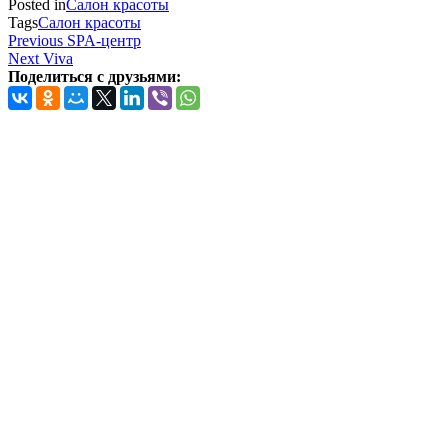
Posted in
Салон красоты
Tags
Салон красоты
Навигация
Previous
Previous
SPA-центр
Post
Next
Next
Viva
по
Post
Поделиться с друзьями:
записям