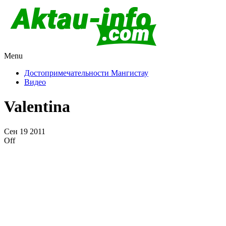
Menu
Актау и Мангистау
Про город Актау и Мангистаускую область, западный
Казахстан
Достопримечательности Мангистау
Видео
Valentina
Сен
19
2011
Off