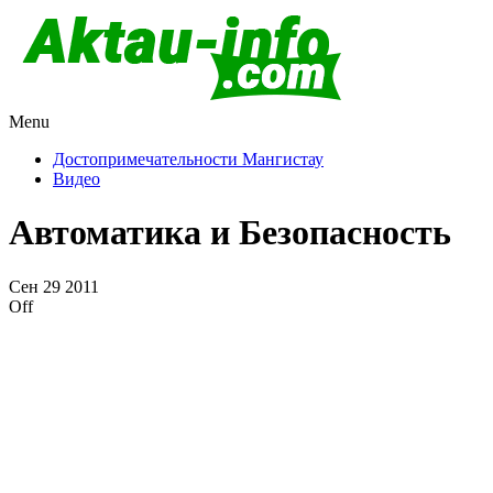
Menu
Актау и Мангистау
Про город Актау и Мангистаускую область, западный Казахста
Достопримечательности Мангистау
Видео
Автоматика и Безопасность
Сен
29
2011
Off