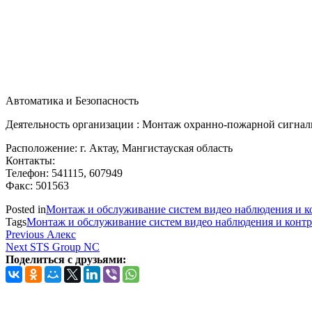
Автоматика и Безопасность
Деятельность организации : Монтаж охранно-пожарной сигнал
Расположение: г. Актау, Мангистауская область
Контакты:
Телефон: 541115, 607949
Факс: 501563
Posted in
Монтаж и обслуживание систем видео наблюдения и ко
Tags
Монтаж и обслуживание систем видео наблюдения и контр
Навигация
Previous
Previous
Алекс
Post
Next
Next
STS Group NC
по
Post
Поделиться с друзьями:
записям