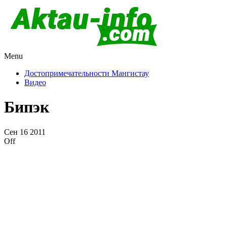
Menu
Актау и Мангистау
Про город Актау и Мангистаускую область, западный
Казахстан
Достопримечательности Мангистау
Видео
Бипэк
Сен
16
2011
Off