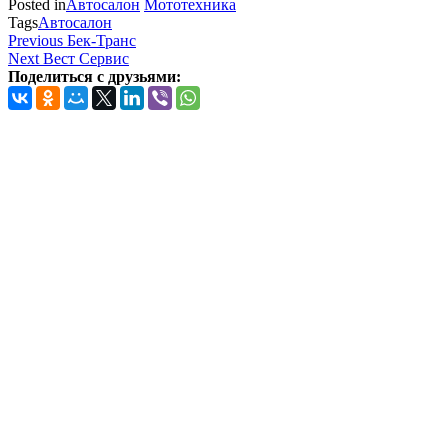
Posted in
Автосалон
Мототехника
Tags
Автосалон
Навигация
Previous
Previous
Бек-Транс
Post
Next
Next
Вест Сервис
по
Post
Поделиться с друзьями:
записям