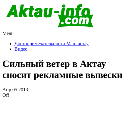
Menu
Актау и Мангистау
Про город Актау и Мангистаускую область, западный
Казахстан
Достопримечательности Мангистау
Видео
Сильный ветер в Актау
сносит рекламные вывески
Апр
05
2013
Off