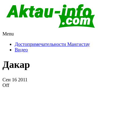
Menu
Актау и Мангистау
Про город Актау и Мангистаускую область, западный
Казахстан
Достопримечательности Мангистау
Видео
Дакар
Сен
16
2011
Off