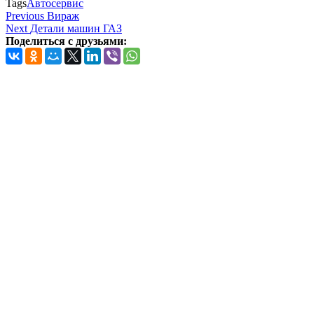
Tags
Автосервис
Навигация
Previous
Previous
Вираж
Post
Next
Next
Детали машин ГАЗ
по
Post
Поделиться с друзьями:
записям