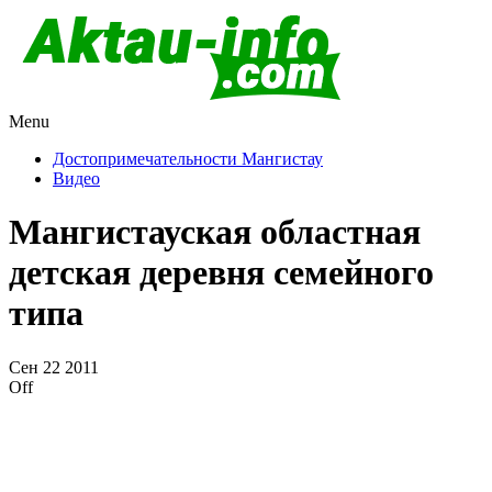
Menu
Актау и Мангистау
Про город Актау и Мангистаускую область, западный
Казахстан
Достопримечательности Мангистау
Видео
Мангистауская областная
детская деревня семейного
типа
Сен
22
2011
Off