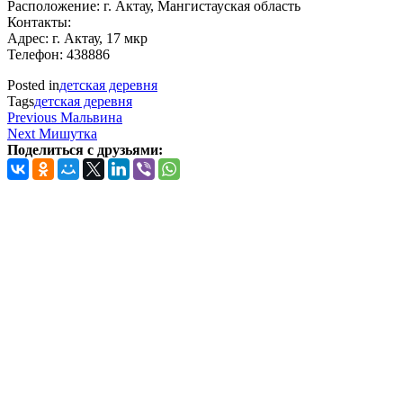
Расположение: г. Актау, Мангистауская область
Контакты:
Адрес: г. Актау, 17 мкр
Телефон: 438886
Posted in
детская деревня
Tags
детская деревня
Навигация
Previous
Previous
Мальвина
Post
Next
Next
Мишутка
по
Post
Поделиться с друзьями:
записям