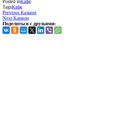
Posted in
Кафе
Tags
Кафе
Навигация
Previous
Previous
Казына
Post
Next
Next
Карвон
по
Post
Поделиться с друзьями:
записям