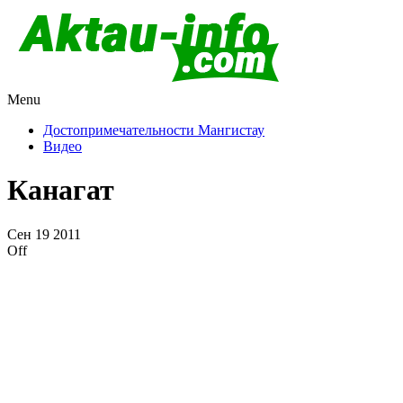
Menu
Актау и Мангистау
Про город Актау и Мангистаускую область, западный
Казахстан
Достопримечательности Мангистау
Видео
Канагат
Сен
19
2011
Off