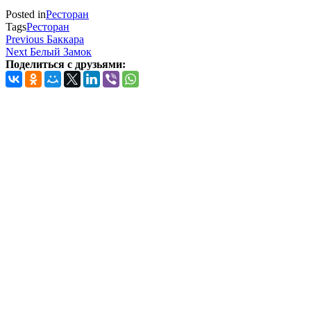
Posted in
Ресторан
Tags
Ресторан
Навигация
Previous
Previous
Баккара
Post
Next
Next
Белый Замок
по
Post
Поделиться с друзьями:
записям