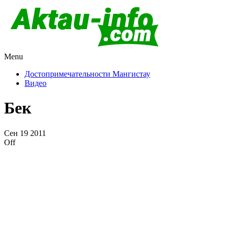
Menu
Актау и Мангистау
Про город Актау и Мангистаускую область, западный
Казахстан
Достопримечательности Мангистау
Видео
Бек
Сен
19
2011
Off