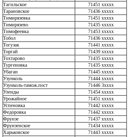
Тагильское
71451 xxxxx
Тарановское
71436 xxxxx
Тимирязевка
71451 xxxxx
Тимирязево
71435 xxxxx
Тимофеевка
71453 xxxxx
Тобол
71436 xxxxx
Тогузак
71441 xxxxx
Торгай
71439 xxxxx
Тохтарово
71435 xxxxx
Тургеновка
71435 xxxxx
Убаган
71445 xxxxx
Узунколь
71444 xxxxx
Узунколь-тамож.пост
71446 3xxxx
Уленды
71454 xxxxx
Урожайное
71451 xxxxx
Успеновка
71442 xxxxx
Федоровка
71442 xxxxx
Фрунзе
71437 xxxxx
Фрунзенское
71434 xxxxx
Харьковское
71443 xxxxx