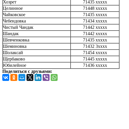
Хозрет
71435 xxxxx
Целинное
71448 xxxxx
Чайковское
71435 xxxxx
Чебендовка
71434 xxxxx
Чистый Чандак
71442 xxxxx
Шандак
71442 xxxxx
Шевченковка
71435 xxxxx
Шеминовка
71432 3xxxx
Шолаксай
71454 xxxxx
Щербаково
71445 xxxxx
Юбилейное
71436 xxxxx
Поделиться с друзьями: