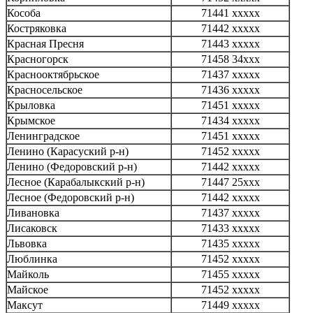
Кособа
71441 xxxxx
Костряковка
71442 xxxxx
Красная Пресня
71443 xxxxx
Красногорск
71458 34xxx
Краснооктябрьское
71437 xxxxx
Красносельское
71436 xxxxx
Крыловка
71451 xxxxx
Крымское
71434 xxxxx
Ленинградское
71451 xxxxx
Ленино (Карасуский р-н)
71452 xxxxx
Ленино (Федоровский р-н)
71442 xxxxx
Лесное (Карабалыкский р-н)
71447 25xxx
Лесное (Федоровский р-н)
71442 xxxxx
Ливановка
71437 xxxxx
Лисаковск
71433 xxxxx
Львовка
71435 xxxxx
Люблинка
71452 xxxxx
Майколь
71455 xxxxx
Майское
71452 xxxxx
Максут
71449 xxxxx