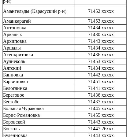
р-н)
Амангельды (Карасуский р-н)
71452 xxxxx
Аманкарагай
71453 xxxxx
Антоновка
71434 xxxxx
Аркалык
71430 xxxxx
Архиповка
71443 xxxxx
Аршалы
71434 xxxxx
Асенкритовка
71436 xxxxx
Аулиеколь
71453 xxxxx
Аятский
71434 xxxxx
Банновка
71442 xxxxx
Барвиновка
71451 xxxxx
Белоглинка
71441 xxxxx
Береговое
71436 xxxxx
Бестобе
71437 xxxxx
Большая Чураковка
71445 xxxxx
Борис-Романовка
71455 xxxxx
Боровской
71443 xxxxx
Босколь
71447 26xxx
Буденновка
71443 xxxxx