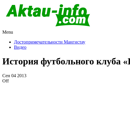
Menu
Актау и Мангистау
Про город Актау и Мангистаускую область, западный Казахста
Достопримечательности Мангистау
Видео
История футбольного клуба «
Сен
04
2013
Off