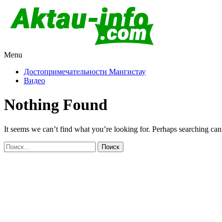
Menu
Актау и Мангистау
Про город Актау и Мангистаускую область, западный Казахста
Достопримечательности Мангистау
Видео
Nothing Found
It seems we can’t find what you’re looking for. Perhaps searching can
Найти: