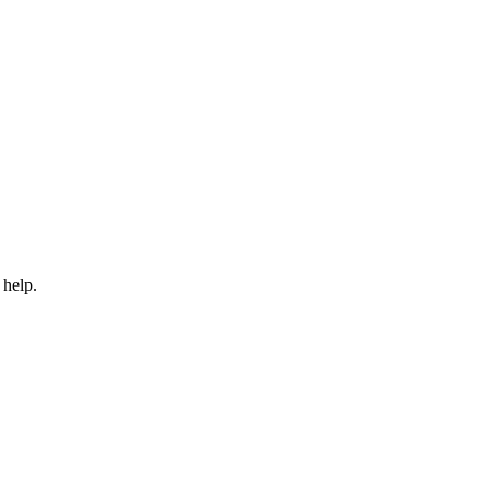
н
 help.