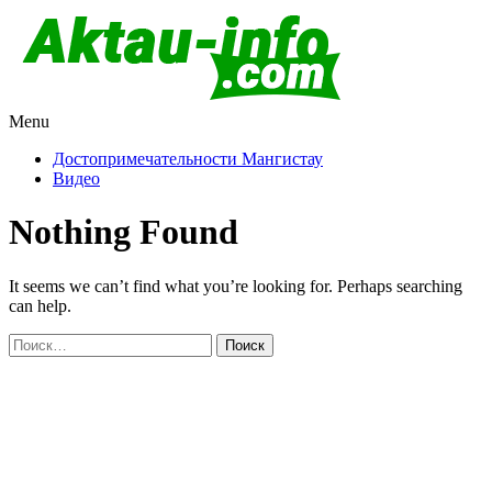
Menu
Актау и Мангистау
Про город Актау и Мангистаускую область, западный
Казахстан
Достопримечательности Мангистау
Видео
Nothing Found
It seems we can’t find what you’re looking for. Perhaps searching
can help.
Найти: