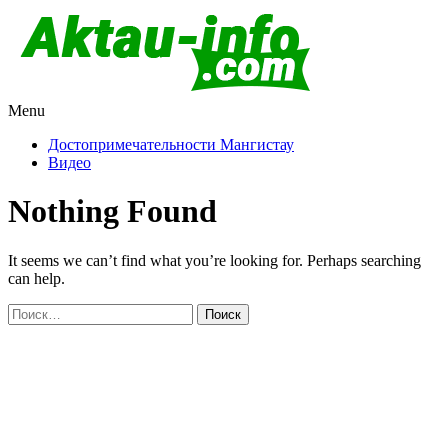
Menu
Актау и Мангистау
Про город Актау и Мангистаускую область, западный
Казахстан
Достопримечательности Мангистау
Видео
Nothing Found
It seems we can’t find what you’re looking for. Perhaps searching
can help.
Найти: