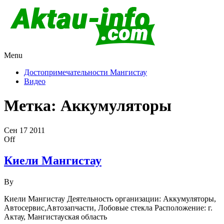
Menu
Актау и Мангистау
Про город Актау и Мангистаускую область, западный
Казахстан
Достопримечательности Мангистау
Видео
Метка:
Аккумуляторы
Сен
17
2011
Off
Киели Мангистау
By
Киели Мангистау Деятельность организации: Аккумуляторы,
Автосервис,Автозапчасти, Лобовые стекла Расположение: г.
Актау, Мангистауская область