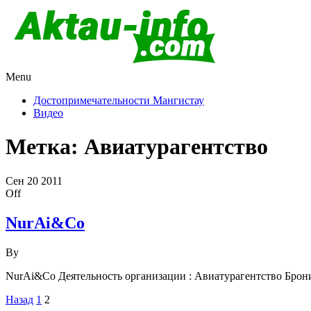
Menu
Актау и Мангистау
Про город Актау и Мангистаускую область, западный Казахста
Достопримечательности Мангистау
Видео
Метка:
Авиатурагентство
Сен
20
2011
Off
NurAi&Co
By
NurAi&Co Деятельность организации : Авиатурагентство Бронир
Пагинация
Назад
1
2