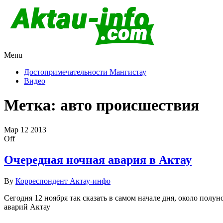
Menu
Актау и Мангистау
Про город Актау и Мангистаускую область, западный Казахста
Достопримечательности Мангистау
Видео
Метка:
авто происшествия
Мар
12
2013
Off
Очередная ночная авария в Актау
By
Корреспондент Актау-инфо
Сегодня 12 ноября так сказать в самом начале дня, около пол
аварий Актау