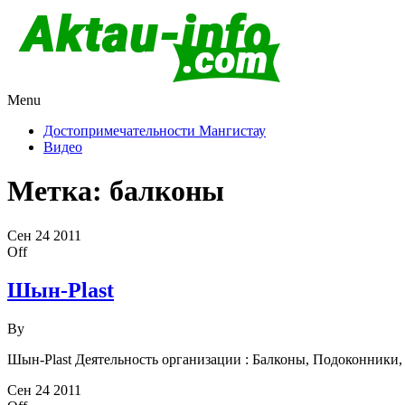
Menu
Актау и Мангистау
Про город Актау и Мангистаускую область, западный Казахста
Достопримечательности Мангистау
Видео
Метка:
балконы
Сен
24
2011
Off
Шын-Plast
By
Шын-Plast Деятельность организации : Балконы, Подоконники, 
Сен
24
2011