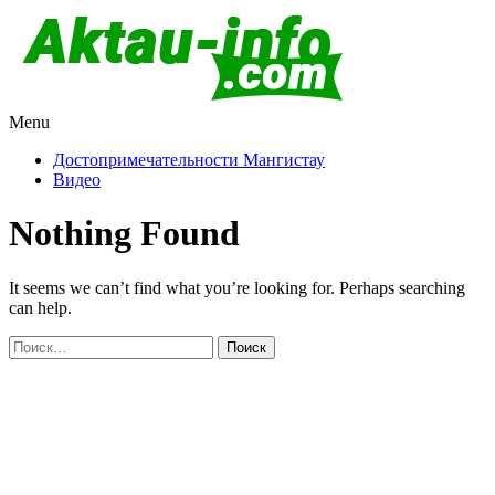
Menu
Актау и Мангистау
Про город Актау и Мангистаускую область, западный
Казахстан
Достопримечательности Мангистау
Видео
Nothing Found
It seems we can’t find what you’re looking for. Perhaps searching
can help.
Найти: