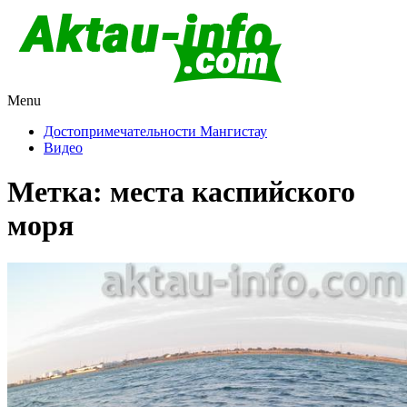
Menu
Актау и Мангистау
Про город Актау и Мангистаускую область, западный
Казахстан
Достопримечательности Мангистау
Видео
Метка:
места каспийского
моря