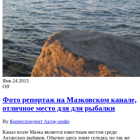
Янв
24
2015
Off
Фото репортаж на Маэковском канале,
отличное место для для рыбалки
By
Корреспондент Актау-инфо
Канал возле Маэка является известным местом среди
Актауских рыбаков. Обычно здесь ловят селедку, но так же