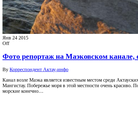
Янв
24
2015
Off
Фото репортаж на Маэковском канале, 
By
Корреспондент Актау-инфо
Канал возле Маэка является известным местом среди Актауски
Мангистау. Побережье моря в этой местности очень красиво. По
морские конечно…