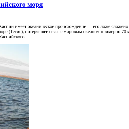
пийского моря
аспий имеет океаническое происхождение — его ложе сложено 
море (Тетис), потерявшее связь с мировым океаном примерно 70 
я Каспийского…