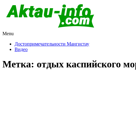
Menu
Актау и Мангистау
Про город Актау и Мангистаускую область, западный Казахста
Достопримечательности Мангистау
Видео
Метка:
отдых каспийского мо