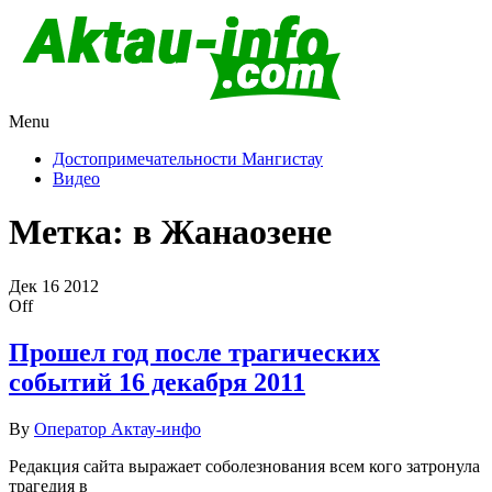
Menu
Актау и Мангистау
Про город Актау и Мангистаускую область, западный
Казахстан
Достопримечательности Мангистау
Видео
Метка:
в Жанаозене
Дек
16
2012
Off
Прошел год после трагических
событий 16 декабря 2011
By
Оператор Актау-инфо
Редакция сайта выражает соболезнования всем кого затронула
трагедия в