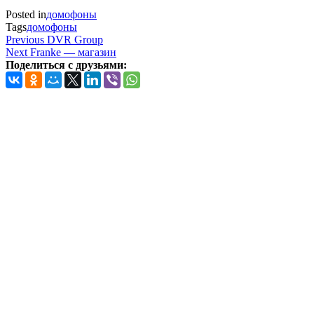
Posted in
домофоны
Tags
домофоны
Навигация
Previous
Previous
DVR Group
Post
Next
Next
Franke — магазин
по
Post
Поделиться с друзьями:
записям