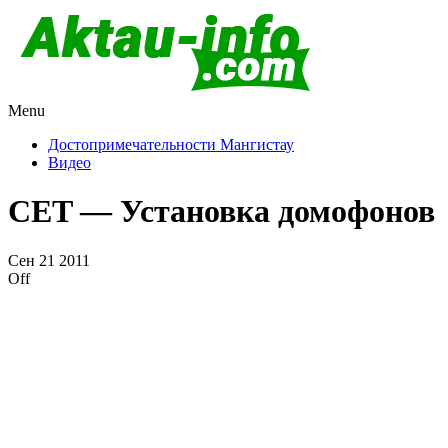
Menu
Актау и Мангистау
Про город Актау и Мангистаускую область, западный
Казахстан
Достопримечательности Мангистау
Видео
CET — Установка домофонов
Сен
21
2011
Off